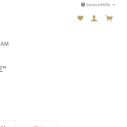
Service/Hilfe
EAM
E"