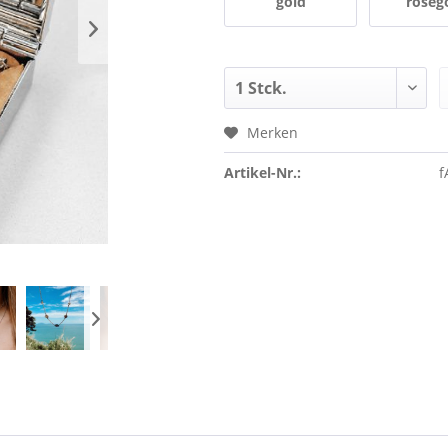
gold
roség
Merken
Artikel-Nr.:
f