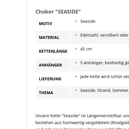
Choker "SEASIDE"
Seaside
MOTIV
Edelstahl, versilbert ode
MATERIAL
45 cm
KETTENLÄNGE
5 Anhänger, beidseitig g
ANHÄNGER
Jede Kette wird schön ve
LIEFERUNG
Seaside, Strand, Sommer
THEMA
Unsere Kette "Seaside" ist Längenverstellbar un
bestehen aus hochwertig vergoldetem (Roségold un