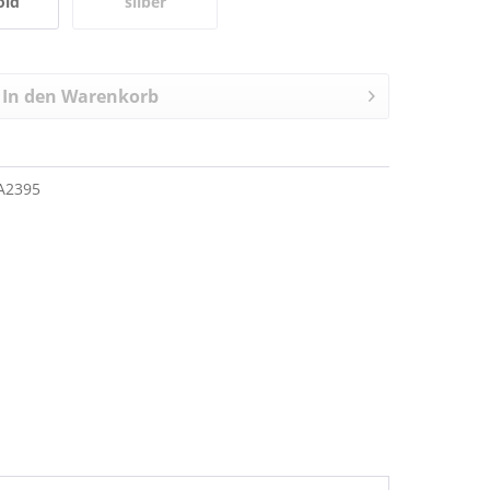
old
silber
In den
Warenkorb
A2395