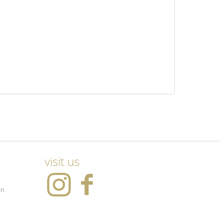
visit us
en