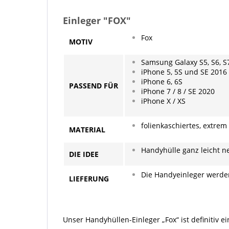
Einleger "FOX"
Fox
MOTIV
Samsung Galaxy S5, S6, S
iPhone 5, 5S und SE 2016
iPhone 6, 6S
PASSEND
FÜR
iPhone 7 / 8 / SE 2020
iPhone X / XS
folienkaschiertes, extrem
MATERIAL
Handyhülle ganz leicht n
DIE IDEE
Die Handyeinleger werden
LIEFERUNG
Unser Handyhüllen-Einleger „Fox“ ist definitiv e