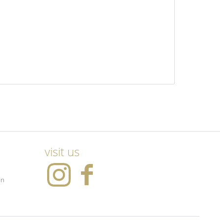
visit us
en